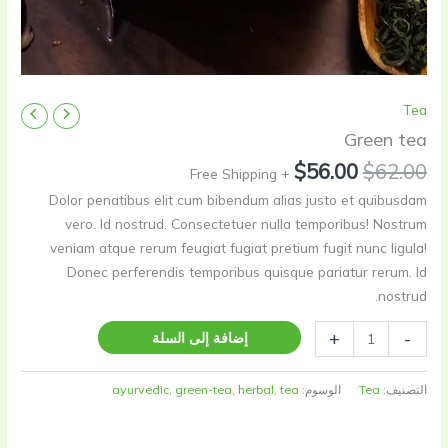
Tea
Green tea
السعر
السعر
$
56.00
$
62.00
+ Free Shipping
الأصلي
الحالي
Dolor penatibus elit cum bibendum alias justo et quibusdam
هو:
هو:
vero. Id nostrud. Consectetuer nulla temporibus! Nostrum
$56.00.
$62.00.
veniam atque rerum feugiat fugiat pretium fugit nunc ligula!
Donec perferendis temporibus quisque pariatur rerum. Id
nostrud.
كمية
+
-
إضافة إلى السلة
Green
tea
التصنيف:
Tea
الوسوم:
tea
,
herbal
,
green-tea
,
ayurvedic