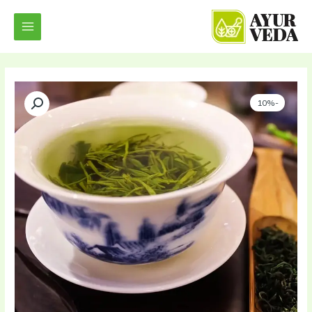
خطي
لى
لمحتوى
-10%