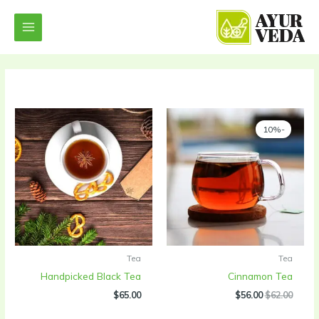
خطي
لى
لمحتوى
-10%
Tea
Tea
Handpicked Black Tea
Cinnamon Tea
السعر
السعر
$
65.00
$
56.00
$
62.00
الأصلي
الحالي
هو:
هو: